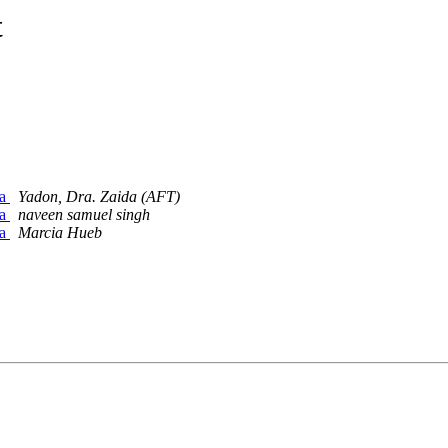
t
sa
Yadon, Dra. Zaida (AFT)
sa
naveen samuel singh
sa
Marcia Hueb